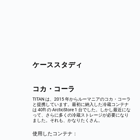
ケーススタディ
ヒースロー空港
切な顧客です。
op は商品の需要の
マニアのコカ・コーラ
ヒースロー空港を拠点とする当社のお客様が新規
トしてきました
ージスペースの
した冷蔵コンテナ
契約を獲得し、追加の冷蔵ストレージスペースが
向けては、これま
はモジュラー式
 台でした。しかし最近にな
必要になりました。その理想的なソリューション
リューションが
な選択肢となりまし
ージが必要になり
が、TITAN のモジュラー式 Arctic SuperStore でし
ん。
た。
使用したコンテナ：