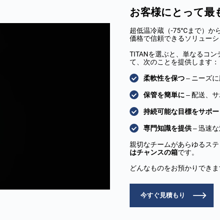
お客様にとって最
超低温冷蔵（-75°Cまで）か
価格で信頼できるソリューシ
TITANを選ぶと、単なる
て、次のことを提供します：
柔軟性を保つ
– ニーズ
保管を簡単に
– 配送、
持続可能な目標をサポー
専門知識を提供
– 迅速
親切なチームがあらゆるステ
はチャンスの箱
です。
どんなものをお預かりできま
今すぐ見積もり