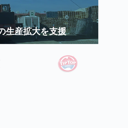
倉庫、ヒースロー空港で食
テスコ
オー
コカ・
で大
り A
全文を読む
全文を読
全文を読