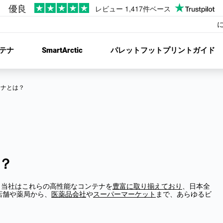
テナ
SmartArctic
パレットフットプリントガイド
テナとは？
？
。当社はこれらの高性能なコンテナを
豊富に取り揃えており
、日本全
店舗や薬局から、
医薬品会社
や
スーパーマーケット
まで、あらゆるビ