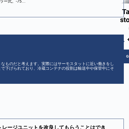
ー式。-75…
Ta
st
G
うなものだと考えます。実際にはサーモスタットに近い働きをし
まで下げられており、冷蔵コンテナの役割は輸送中や保管中にそ
トレージユニットを改良してもらうことはでき