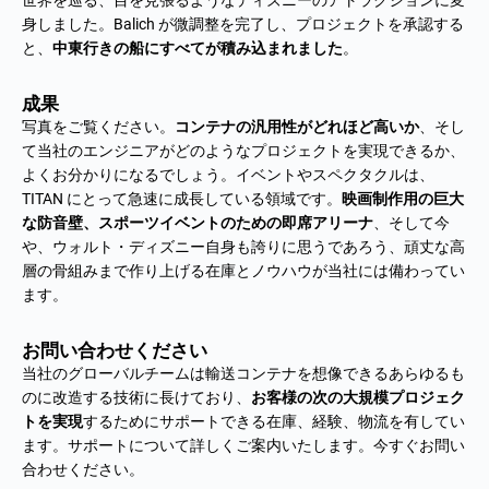
世界を巡る、目を見張るようなディズニーのアトラクションに変
身しました。Balich が微調整を完了し、プロジェクトを承認する
と、
中東行きの船にすべてが積み込まれました
。
成果
写真をご覧ください。
コンテナの汎用性がどれほど高いか
、そし
て当社のエンジニアがどのようなプロジェクトを実現できるか、
よくお分かりになるでしょう。イベントやスペクタクルは、
TITAN にとって急速に成長している領域です。
映画制作用の巨大
な防音壁、スポーツイベントのための即席アリーナ
、そして今
や、ウォルト・ディズニー自身も誇りに思うであろう、頑丈な高
層の骨組みまで作り上げる在庫とノウハウが当社には備わってい
ます。
お問い合わせください
当社のグローバルチームは輸送コンテナを想像できるあらゆるも
のに改造する技術に長けており、
お客様の次の大規模プロジェク
トを実現
するためにサポートできる在庫、経験、物流を有してい
ます。サポートについて詳しくご案内いたします。今すぐ
お問い
合わせ
ください。