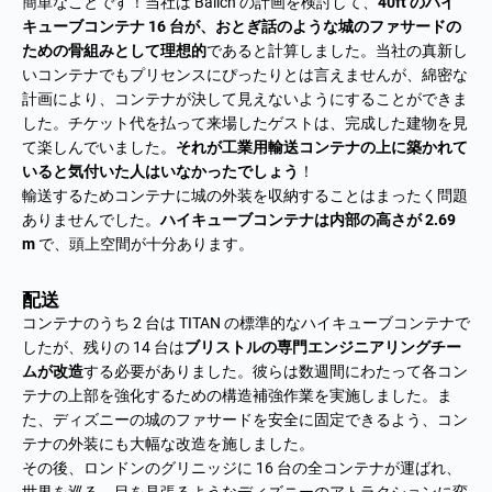
簡単なことです！当社は Balich の計画を検討して、
40ft のハイ
キューブコンテナ 16 台が、おとぎ話のような城のファサードの
ための骨組みとして理想的
であると計算しました。当社の真新し
いコンテナでもプリセンスにぴったりとは言えませんが、綿密な
計画により、コンテナが決して見えないようにすることができま
した。チケット代を払って来場したゲストは、完成した建物を見
て楽しんでいました。
それが工業用輸送コンテナの上に築かれて
いると気付いた人はいなかったでしょう
！
輸送するためコンテナに城の外装を収納することはまったく問題
ありませんでした。
ハイキューブコンテナは
内部の高さが 2.69
m
で、頭上空間が十分あります。
配送
コンテナのうち 2 台は TITAN の標準的なハイキューブコンテナで
したが、残りの 14 台は
ブリストルの専門エンジニアリングチー
ムが改造
する必要がありました。彼らは数週間にわたって各コン
テナの上部を強化するための構造補強作業を実施しました。ま
た、ディズニーの城のファサードを安全に固定できるよう、コン
テナの外装にも大幅な改造を施しました。
その後、ロンドンのグリニッジに 16 台の全コンテナが運ばれ、