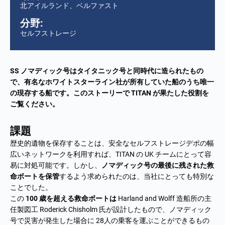
北アイルランド、ベルファスト
分野:
セルフストレージ
SS ノマディック号はタイタニック号と同時代に造られたもの
で、有名なホワイトスターライン社が所有していた船のうち唯一
の現存する船です。このストーリーで TITAN が果たした役割を
ご覧ください。
課題
歴史的遺物を保存することは、安全なセルフストレージデポの幅
広いネットワークを利用すれば、TITAN の UK チームにとって容
易に対処可能です。しかし、
ノマディック号の最後に残された救
命ボートを保管
するよう求められたのは、当社にとっても特別な
ことでした。
この
100 歳を超える救命ボートは
Harland and Wolff 造船所の主
任製図工 Roderick Chisholm 氏が設計したもので、ノマディック
号で災害が発生した場合に 28人の乗客を運ぶことができるもの