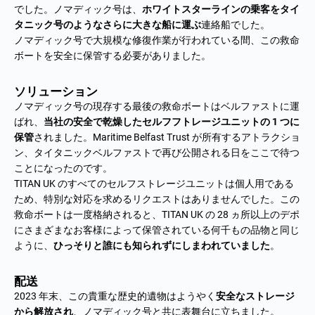
でした。ノマディック号は、
ホワイトスターラインの乗客をタイ
タニック号のようなさらに大きな船に運ぶ
連絡船でした。
ノマディック号で大規模な修復作業が行われている間、この救命
ボートを安全に保管する必要がありました。
ソリューション
ノマディック号の現存する最後の救命ボートはベルファストに運
ばれ、
当社の安全で乾燥したセルフフトレージユニットの 1 つに
保管
されました。Maritime Belfast Trust が所有するアトラクショ
ン、タイタニックベルファストで再び公開される日をここで待つ
ことになったのです。
TITAN UK のすべてのセルフストレージユニットは個人用である
ため、特別な対応を求めるリクエストはありませんでした。この
救命ボートは一度格納されると、TITAN UK の 28 ヵ所以上のデポ
にさまざまなお客様によって保管されている何千もの品物と同じ
ように、
ひっそりと誰にも知られずにしまわれていました
。
配送
2023 年末、この貴重な歴史的遺物はようやく
安全なストレージ
から解放され
、ノマディック号と共に表舞台に立ちました。