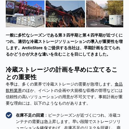
一般に多忙なシーズンである第 3 四半期と第 4 四半期が近づくに
つれ、適切な冷蔵ストレージソリューションの導入が重要性を増
します。ArcticStore をご提供する当社は、早期計画を立てられ
るかどうかが大きな違いを生むことを目にしてきました。
冷蔵ストレージの計画を早めに立てるこ
との重要性
冬季は、多くの業界で冷蔵ストレージの需要が急増します。
食品
飲料業界
のほか、イベントの企画や大規模な収穫の管理などには
信頼性の高いソリューションの用意が不可欠です。事前計画が重
要な理由には、以下のようなものがあります。
在庫不足の回避
：ピークシーズンが近づくにつれ、冷蔵コ
ンテナの需要は急上昇します。早い段階でストレージソリ
ューションを確保すれば、在庫不足のリスクを回避し、商