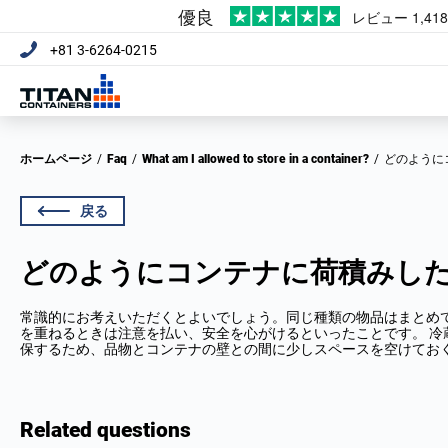
+81 3-6264-0215
ホームページ
/
Faq
/
What am I allowed to store in a container?
/
どのよう
戻る
どのようにコンテナに荷積みし
常識的にお考えいただくとよいでしょう。同じ種類の物品はまとめ
を重ねるときは注意を払い、安全を心がけるといったことです。 冷
保するため、品物とコンテナの壁との間に少しスペースを空けてお
Related questions